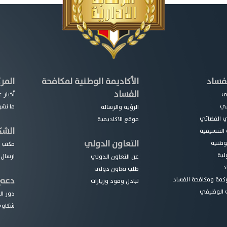
فساد
الأكاديمة الوطنية لمكافحة
المر
الفساد
عي
أخبار 
سي
ما نشر
الرؤية والرسالة
مي القضائي
موقع الاكاديمية
الشك
 التنسيقية
التعاون الدولي
لوطنية
مكتب خ
لية
ارسال
عن التعاون الدولي
د
طلب تعاون دولى
دعم 
كمة ومكافحة الفساد
تبادل وفود وزيارات
 الوظيفي
دور ال
شكاوي