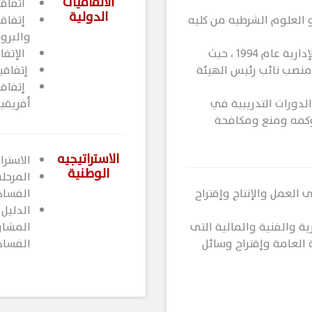
الاتفاقيات
​​ ​ ​​
الدولية
العلوم الشرطيه من كليه
​​ ​ ​​​
والبرو
التحق سيادته بهيئة الرقابة الإدارية عام ١٩٩٤ ، حيث
​​ ​ الإ
نصب نائب رئيس الهيئة
​​ ​إتفا
​ ​ ​​​
لدورات التدريبية في
أفريقيا​​
حوكمه ومنع ومكافحة
الاستراتيجيه
الاستراتي
الوطنية
المرحلة
العمل والإنتاج وإقتراح
الفساد 2019- 22
الدليل 
 والفنية والمالية التى ​
المشار
 العامة وإقتراح وسائل
الفساد 22/2019