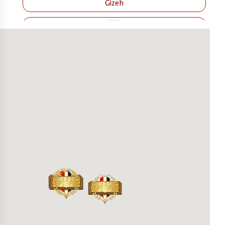
Gizeh
Assouan